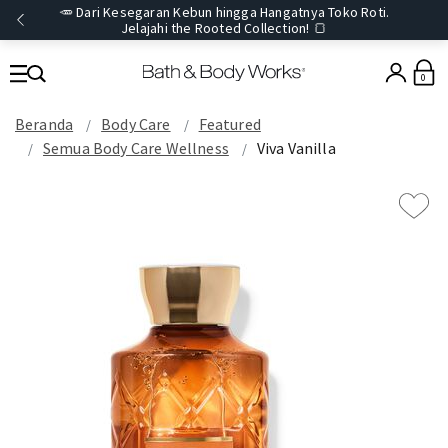
🥕 Dari Kesegaran Kebun hingga Hangatnya Toko Roti.
Jelajahi the Rooted Collection! 🍞
0
Beranda
Body Care
Featured
Semua Body Care Wellness
Viva Vanilla