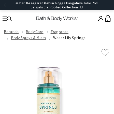
🥕 Dari Kesegaran Kebun hingga Hangatnya Toko Roti.
Jelajahi the Rooted Collection! 🍞
0
Beranda
Body Care
Fragrance
Body Sprays & Mists
Water Lily Springs