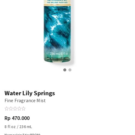
Water Lily Springs
Fine Fragrance Mist
Rp 470.000
8 fl oz / 236 mL
Nomor Izin Edar BPOM: