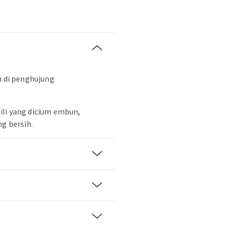
h di penghujung
ili yang dicium embun,
ng bersih.