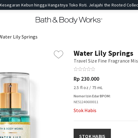
 Kesegaran Kebun hingga Hangatnya Toko Roti. Jelajahi the Rooted Collec
Water Lily Springs
Water Lily Springs
Travel Size Fine Fragrance Mi
Rp 230.000
2.5 fl oz / 75 mL
Nomor Izin Edar BPOM:
NE51240600011
Stok Habis
STOK HABIS