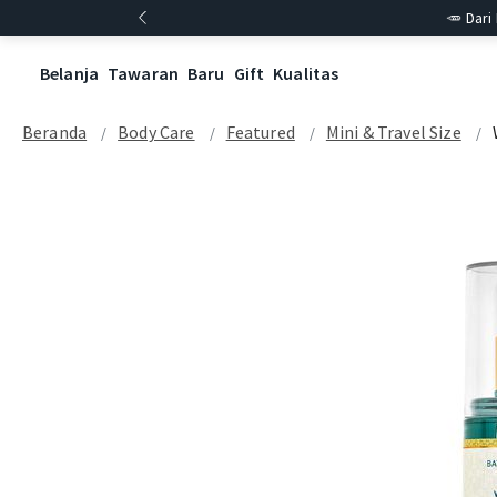
🥕 Dari
Belanja
Tawaran
Baru
Gift
Kualitas
Beranda
Body Care
Featured
Mini & Travel Size