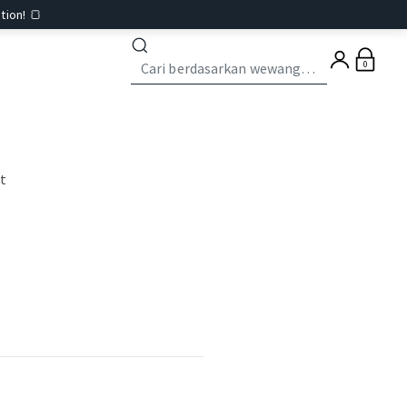
tion! 🍞
0
st