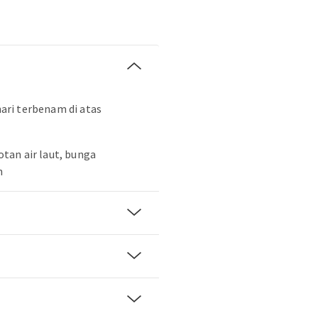
ri terbenam di atas
tan air laut, bunga
n