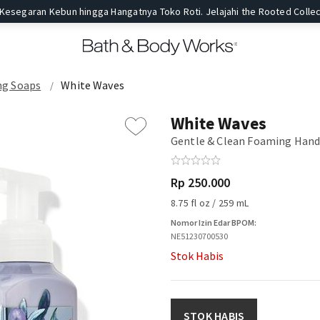
 Kesegaran Kebun hingga Hangatnya Toko Roti. Jelajahi the Rooted Collec
g Soaps
White Waves
White Waves
Gentle & Clean Foaming Hand
Rp 250.000
8.75 fl oz / 259 mL
Nomor Izin Edar BPOM:
NE51230700530
Stok Habis
STOK HABIS