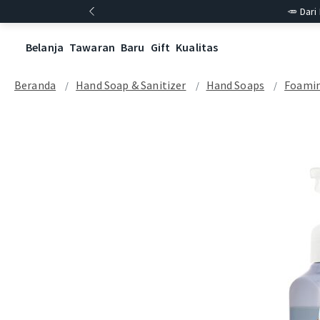
🥕 Dari
Belanja
Tawaran
Baru
Gift
Kualitas
Beranda
Hand Soap & Sanitizer
Hand Soaps
Foamin