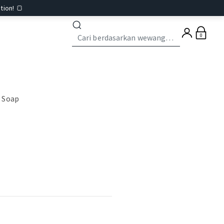
tion! 🍞
0
 Soap