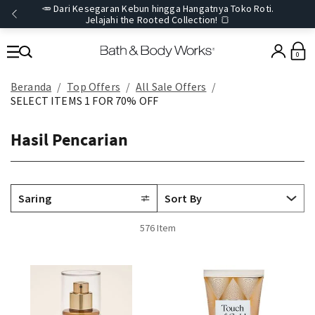
🥕 Dari Kesegaran Kebun hingga Hangatnya Toko Roti.
Jelajahi the Rooted Collection! 🍞
0
Beranda
Top Offers
All Sale Offers
SELECT ITEMS 1 FOR 70% OFF
Hasil Pencarian
Saring
576 Item