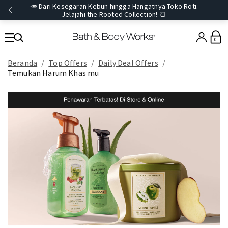
🥕 Dari Kesegaran Kebun hingga Hangatnya Toko Roti.
Jelajahi the Rooted Collection! 🍞
0
Beranda
Top Offers
Daily Deal Offers
Temukan Harum Khas mu