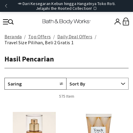
🥕 Dari Kesegaran Kebun hingga Hangatnya Toko Roti.
Jelajahi the Rooted Collection! 🍞
0
Beranda
Top Offers
Daily Deal Offers
Travel Size Pilihan, Beli 2 Gratis 1
Hasil Pencarian
Saring
575 Item