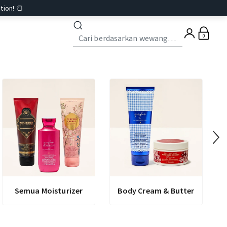
tion! 🍞
0
Semua Moisturizer
Body Cream & Butter