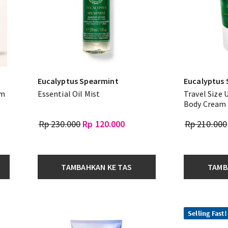
Eucalyptus Spearmint
Eucalyptus
am
Essential Oil Mist
Travel Size 
Body Cream
Rp 230.000
Rp 120.000
Rp 210.000
TAMBAHKAN KE TAS
TAMB
Selling Fast!