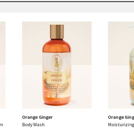
Orange Ginger
Orange Gin
am
Body Wash
Moisturizin