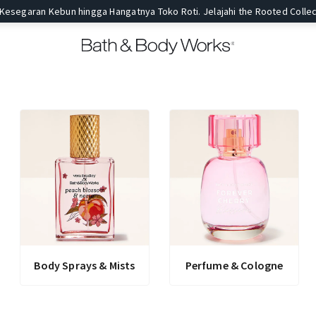
 Kesegaran Kebun hingga Hangatnya Toko Roti. Jelajahi the Rooted Collec
Body Sprays & Mists
Perfume & Cologne