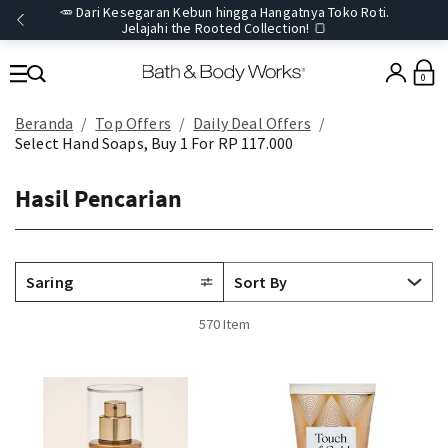
🥕 Dari Kesegaran Kebun hingga Hangatnya Toko Roti.
Jelajahi the Rooted Collection! 🍞
0
Beranda
Top Offers
Daily Deal Offers
Select Hand Soaps, Buy 1 For RP 117.000
Hasil Pencarian
Saring
570 Item