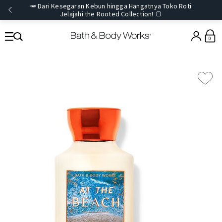
🥕 Dari Kesegaran Kebun hingga Hangatnya Toko Roti.
Jelajahi the Rooted Collection! 🍞
0