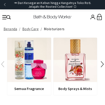
🥕 Dari Kesegaran Kebun hingga Hangatnya Toko Roti.
Jelajahi the Rooted Collection! 🍞
0
Beranda
Body Care
Moisturizers
Semua Fragrance
Body Sprays & Mists