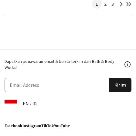
1
2
3
Dapatkan penawaran email & berita terkini dari Bath & Body
Works!
Kirim
EN
/
ID
Facebook
Instagram
TikTok
YouTube