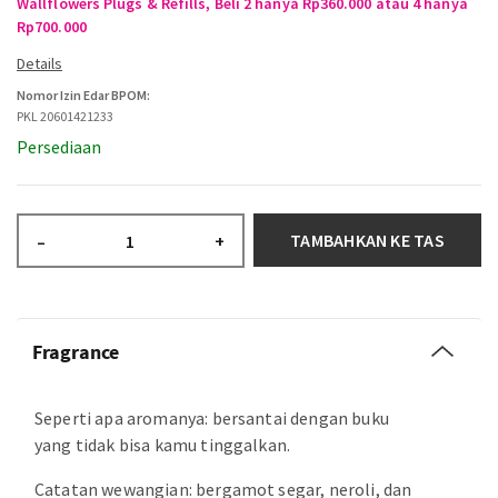
Wallflowers Plugs & Refills, Beli 2 hanya Rp360.000 atau 4 hanya
Rp700.000
Nomor Izin Edar BPOM:
PKL 20601421233
Persediaan
TAMBAHKAN KE TAS
–
+
Fragrance
Seperti apa aromanya: bersantai dengan buku
yang tidak bisa kamu tinggalkan.
Catatan wewangian: bergamot segar, neroli, dan