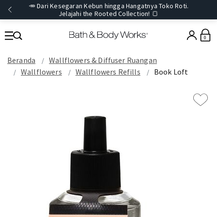
🥕 Dari Kesegaran Kebun hingga Hangatnya Toko Roti.
Jelajahi the Rooted Collection! 🍞
0
Beranda
Wallflowers & Diffuser Ruangan
Wallflowers
Wallflowers Refills
Book Loft