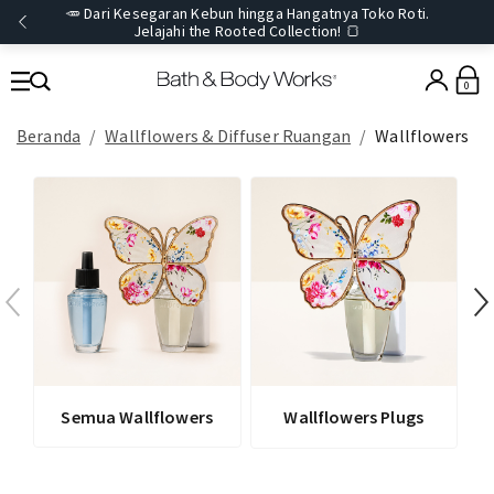
🥕 Dari Kesegaran Kebun hingga Hangatnya Toko Roti.
Jelajahi the Rooted Collection! 🍞
0
Beranda
Wallflowers & Diffuser Ruangan
Wallflowers
Semua Wallflowers
Wallflowers Plugs