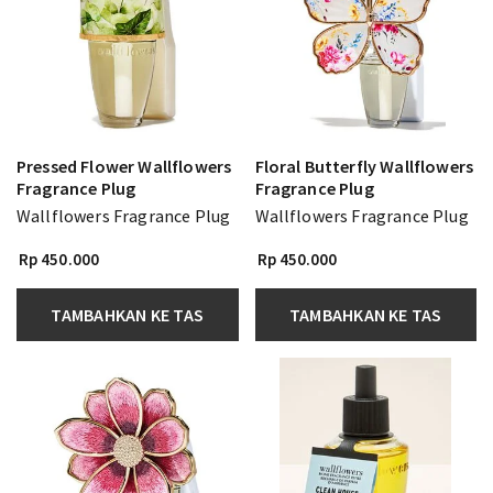
Pressed Flower Wallflowers
Floral Butterfly Wallflowers
Fragrance Plug
Fragrance Plug
Wallflowers Fragrance Plug
Wallflowers Fragrance Plug
Rp 450.000
Rp 450.000
TAMBAHKAN KE TAS
TAMBAHKAN KE TAS