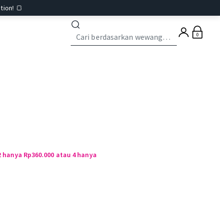
tion! 🍞
0
i 2 hanya Rp360.000 atau 4 hanya