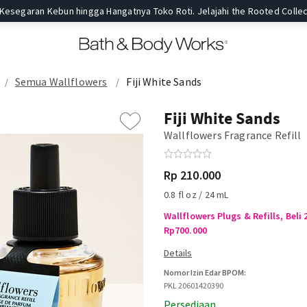
 Kesegaran Kebun hingga Hangatnya Toko Roti. Jelajahi the Rooted Collec
Semua Wallflowers
Fiji White Sands
Fiji White Sands
Wallflowers Fragrance Refill
Rp 210.000
0.8 fl oz / 24 mL
Wallflowers Plugs & Refills, Bel
Rp700.000
Nomor Izin Edar BPOM:
PKL 20601420390
Persediaan