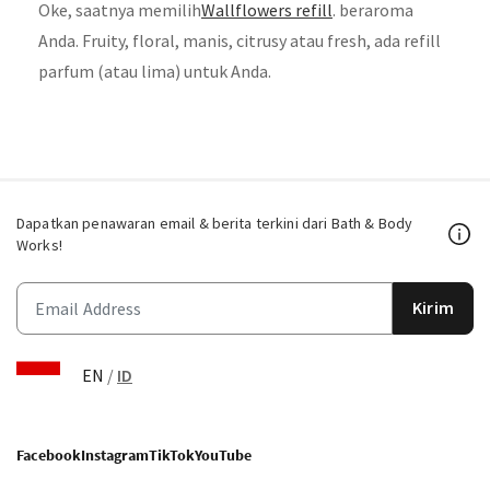
Oke, saatnya memilih
Wallflowers refill
. beraroma
Anda. Fruity, floral, manis, citrusy atau fresh, ada refill
parfum (atau lima) untuk Anda.
Dapatkan penawaran email & berita terkini dari Bath & Body
Works!
Kirim
EN
/
ID
Facebook
Instagram
TikTok
YouTube