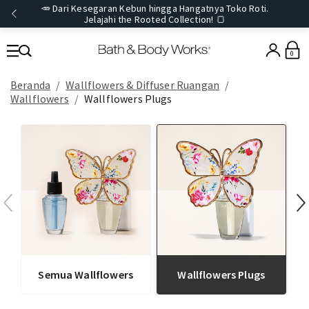
🥕 Dari Kesegaran Kebun hingga Hangatnya Toko Roti.
Jelajahi the Rooted Collection! 🍞
0
Beranda
Wallflowers & Diffuser Ruangan
Wallflowers
Wallflowers Plugs
Semua Wallflowers
Wallflowers Plugs