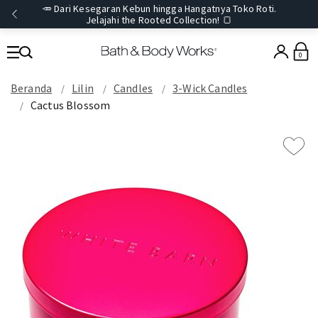
🥕 Dari Kesegaran Kebun hingga Hangatnya Toko Roti.
Jelajahi the Rooted Collection! 🍞
0
Beranda
Lilin
Candles
3-Wick Candles
Cactus Blossom