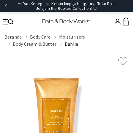
🥕 Dari Kesegaran Kebun hingga Hangatnya Toko Roti.
Jelajahi the Rooted Collection! 🍞
0
Beranda
Body Care
Moisturizers
Body Cream & Butter
Dahlia