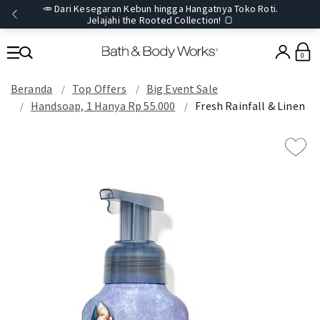
🥕 Dari Kesegaran Kebun hingga Hangatnya Toko Roti.
Jelajahi the Rooted Collection! 🍞
0
Beranda
Top Offers
Big Event Sale
Handsoap, 1 Hanya Rp 55.000
Fresh Rainfall & Linen