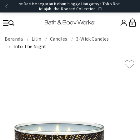
🥕 Dari Kesegaran Kebun hingga Hangatnya Toko Roti.
Jelajahi the Rooted Collection! 🍞
0
Beranda
Lilin
Candles
3-Wick Candles
Into The Night