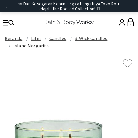
🥕 Dari Kesegaran Kebun hingga Hangatnya Toko Roti.
Jelajahi the Rooted Collection! 🍞
0
Beranda
Lilin
Candles
3-Wick Candles
Island Margarita