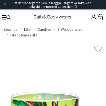
🥕 Dari Kesegaran Kebun hingga Hangatnya Toko Roti.
Jelajahi the Rooted Collection! 🍞
0
Beranda
Lilin
Candles
3-Wick Candles
Island Margarita