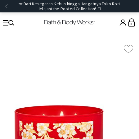
🥕 Dari Kesegaran Kebun hingga Hangatnya Toko Roti.
Jelajahi the Rooted Collection! 🍞
0