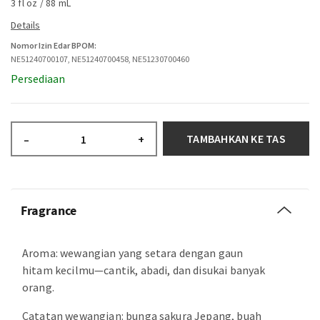
3 fl oz / 88 mL
Nomor Izin Edar BPOM:
NE51240700107, NE51240700458, NE51230700460
Persediaan
TAMBAHKAN KE TAS
–
+
Fragrance
Aroma: wewangian yang setara dengan gaun
hitam kecilmu—cantik, abadi, dan disukai banyak
orang.
Catatan wewangian: bunga sakura Jepang, buah