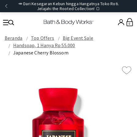
🥕 Dari Kesegaran Kebun hingga Hangatnya Toko Roti.
Jelajahi the Rooted Collection! 🍞
0
Beranda
Top Offers
Big Event Sale
Handsoap, 1 Hanya Rp 55.000
Japanese Cherry Blossom