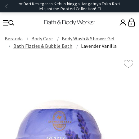
🥕 Dari Kesegaran Kebun hingga Hangatnya Toko Roti.
Jelajahi the Rooted Collection! 🍞
0
Beranda
Body Care
Body Wash & Shower Gel
Bath Fizzies & Bubble Bath
Lavender Vanilla