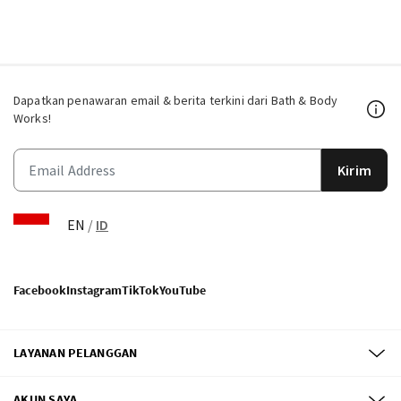
Dapatkan penawaran email & berita terkini dari Bath & Body
Works!
Kirim
EN
/
ID
Facebook
Instagram
TikTok
YouTube
LAYANAN PELANGGAN
AKUN SAYA