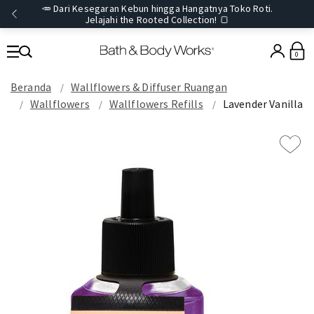
🥕 Dari Kesegaran Kebun hingga Hangatnya Toko Roti.
Jelajahi the Rooted Collection! 🍞
0
Beranda
Wallflowers & Diffuser Ruangan
Wallflowers
Wallflowers Refills
Lavender Vanilla