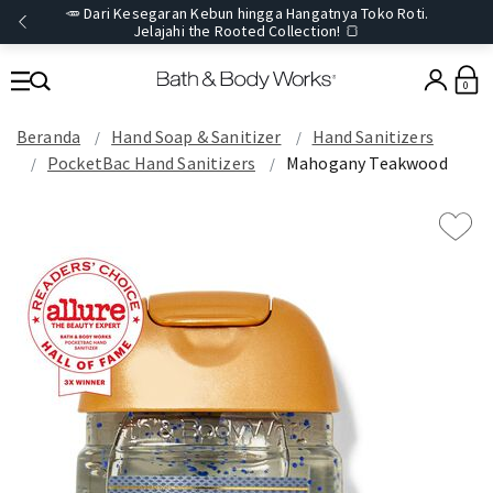
🥕 Dari Kesegaran Kebun hingga Hangatnya Toko Roti.
Jelajahi the Rooted Collection! 🍞
0
Beranda
Hand Soap & Sanitizer
Hand Sanitizers
PocketBac Hand Sanitizers
Mahogany Teakwood