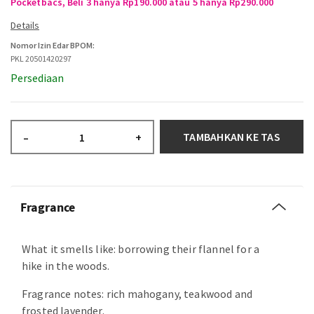
Pocketbacs, Beli 3 hanya Rp190.000 atau 5 hanya Rp290.000
Nomor Izin Edar BPOM:
PKL 20501420297
Persediaan
TAMBAHKAN KE TAS
–
+
Fragrance
What it smells like: borrowing their flannel for a
hike in the woods.
Fragrance notes: rich mahogany, teakwood and
frosted lavender.