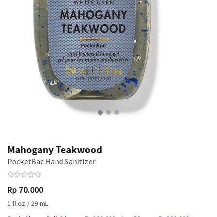
Mahogany Teakwood
PocketBac Hand Sanitizer
Rp 70.000
1 fl oz / 29 mL