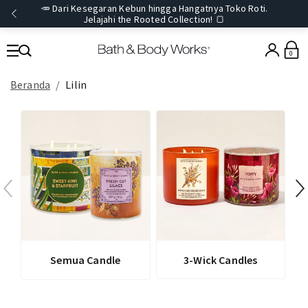
🥕 Dari Kesegaran Kebun hingga Hangatnya Toko Roti.
Jelajahi the Rooted Collection! 🍞
0
Beranda
Lilin
Semua Candle
3-Wick Candles