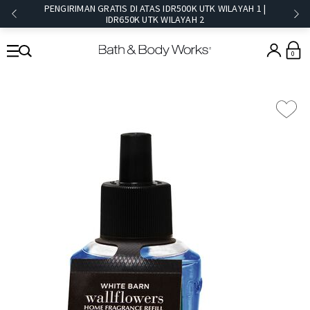
PENGIRIMAN GRATIS DI ATAS IDR500K UTK WILAYAH 1 |
IDR650K UTK WILAYAH 2​
0