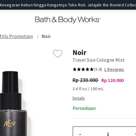
 Kesegaran Kebun hingga Hangatnya Toko Roti. Jelajahi the Rooted Collec
fills Promotion
Noir
Noir
Travel Size Cologne Mist
(5.0)
1 Reviews
Rp 230.000
Rp 120.000
3.4 fl oz / 100 mL
Persediaan
–