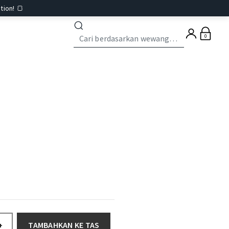
tion! 🍞
0
TAMBAHKAN KE TAS
+