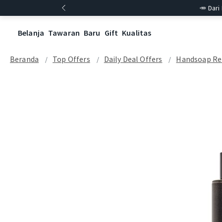
🥕 Dari
Belanja
Tawaran
Baru
Gift
Kualitas
Beranda
Top Offers
Daily Deal Offers
Handsoap Re