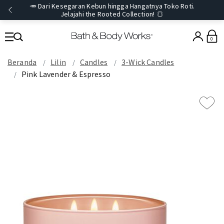
🥕 Dari Kesegaran Kebun hingga Hangatnya Toko Roti.
Jelajahi the Rooted Collection! 🍞
0
Beranda
Lilin
Candles
3-Wick Candles
Pink Lavender & Espresso