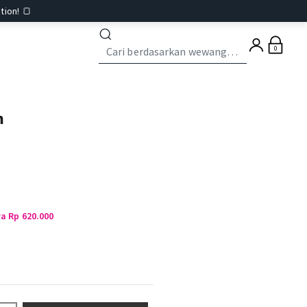
tion! 🍞
0
n
ya Rp 620.000