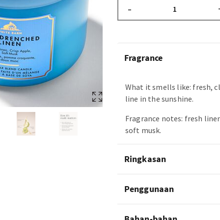
–
Fragrance
What it smells like: fresh, 
line in the sunshine.
Fragrance notes: fresh linen
soft musk.
Ringkasan
Penggunaan
Bahan-bahan