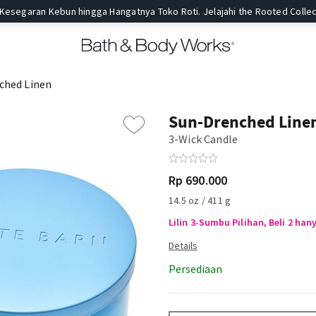
 Kesegaran Kebun hingga Hangatnya Toko Roti. Jelajahi the Rooted Collec
ched Linen
Sun-Drenched Line
3-Wick Candle
Rp 690.000
14.5 oz / 411 g
Lilin 3-Sumbu Pilihan, Beli 2 han
Persediaan