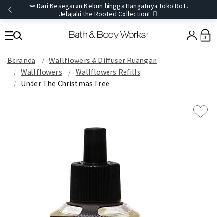
🥕 Dari Kesegaran Kebun hingga Hangatnya Toko Roti.
Jelajahi the Rooted Collection! 🍞
0
Beranda
Wallflowers & Diffuser Ruangan
Wallflowers
Wallflowers Refills
Under The Christmas Tree