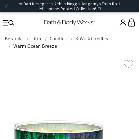
🥕 Dari Kesegaran Kebun hingga Hangatnya Toko Roti.
Jelajahi the Rooted Collection! 🍞
0
Beranda
Lilin
Candles
3-Wick Candles
Warm Ocean Breeze