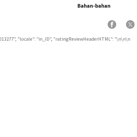
Bahan-bahan
013277", "locale": "in_ID", "ratingReviewHeaderHTML": "
\n
\n\n