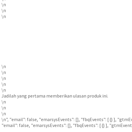
\n
\n
\n
\n
\n
\n
\n
\n
Jadilah yang pertama memberikan ulasan produk ini.
\n
\n
\n
\n", "email": false, "emarsysEvents": [], "fbqEvents": [ {} ], "gtm
"email": false, "emarsysEvents": [], "fbqEvents": [ {} ], "gtmEvents