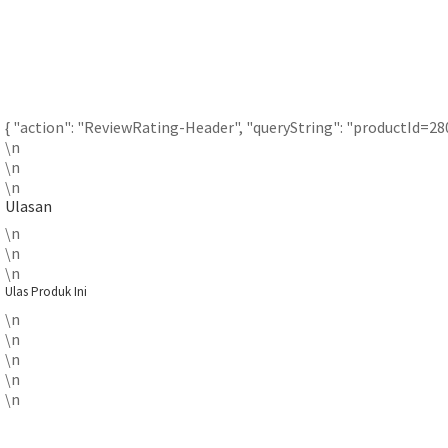
{ "action": "ReviewRating-Header", "queryString": "productId=28
\n
\n
\n
Ulasan
\n
\n
\n
Ulas Produk Ini
\n
\n
\n
\n
\n