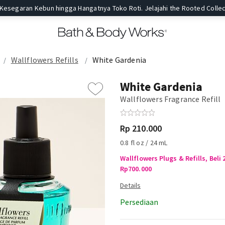
 Kesegaran Kebun hingga Hangatnya Toko Roti. Jelajahi the Rooted Collec
Wallflowers Refills
White Gardenia
White Gardenia
Wallflowers Fragrance Refill
Rp 210.000
0.8 fl oz / 24 mL
Wallflowers Plugs & Refills, Bel
Rp700.000
Persediaan