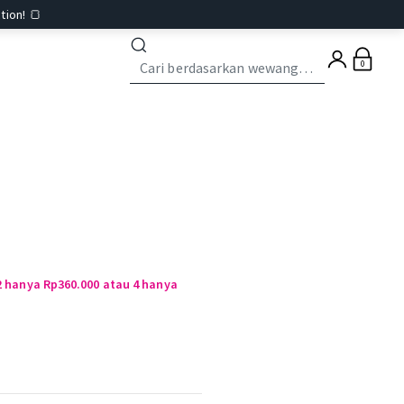
tion! 🍞
0
i 2 hanya Rp360.000 atau 4 hanya