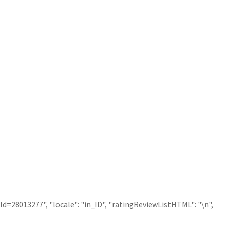
uctId=28013277", "locale": "in_ID", "ratingReviewListHTML": "\n",