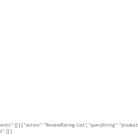
Events": [] } { "action": "ReviewRating-List", "queryString": "prod
": [] }