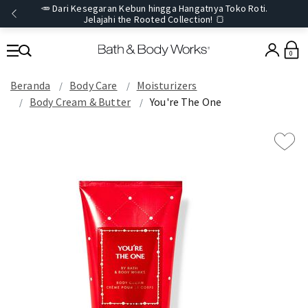
🥕 Dari Kesegaran Kebun hingga Hangatnya Toko Roti.
Jelajahi the Rooted Collection! 🍞
0
Beranda
Body Care
Moisturizers
Body Cream & Butter
You're The One