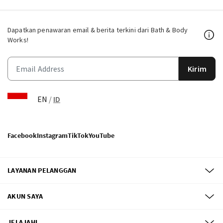
Dapatkan penawaran email & berita terkini dari Bath & Body
Works!
Kirim
EN
/
ID
Facebook
Instagram
TikTok
YouTube
LAYANAN PELANGGAN
AKUN SAYA
JELAJAHI