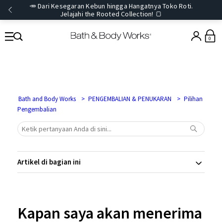
🥕 Dari Kesegaran Kebun hingga Hangatnya Toko Roti.
Jelajahi the Rooted Collection! 🍞
0
Bath and Body Works
PENGEMBALIAN & PENUKARAN
Pilihan
Pengembalian
Artikel di bagian ini
Kapan saya akan menerima