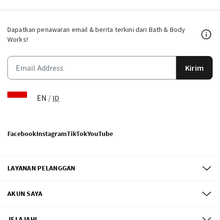
Dapatkan penawaran email & berita terkini dari Bath & Body
Works!
Kirim
EN
/
ID
Facebook
Instagram
TikTok
YouTube
LAYANAN PELANGGAN
AKUN SAYA
JELAJAHI