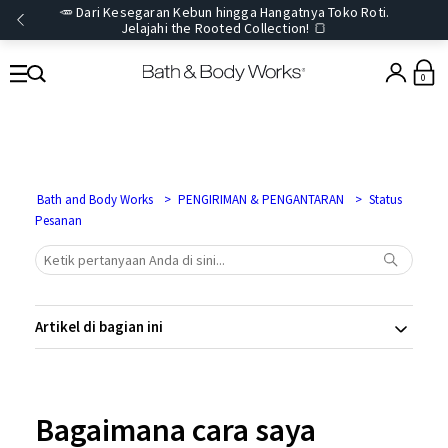
🥕 Dari Kesegaran Kebun hingga Hangatnya Toko Roti.
Jelajahi the Rooted Collection! 🍞
0
Bath and Body Works
PENGIRIMAN & PENGANTARAN
Status
Pesanan
Artikel di bagian ini
Bagaimana cara saya