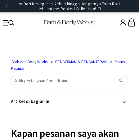
🥕 Dari Kesegaran Kebun hingga Hangatnya Toko Roti.
Jelajahi the Rooted Collection! 🍞
0
Bath and Body Works
PENGIRIMAN & PENGANTARAN
Status
Pesanan
Artikel di bagian ini
Kapan pesanan saya akan