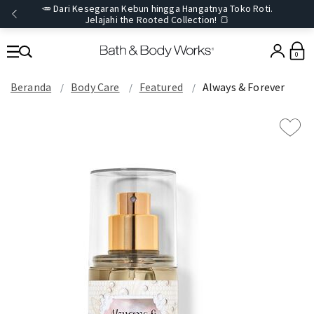
🥕 Dari Kesegaran Kebun hingga Hangatnya Toko Roti.
Jelajahi the Rooted Collection! 🍞
0
Beranda
Body Care
Featured
Always & Forever