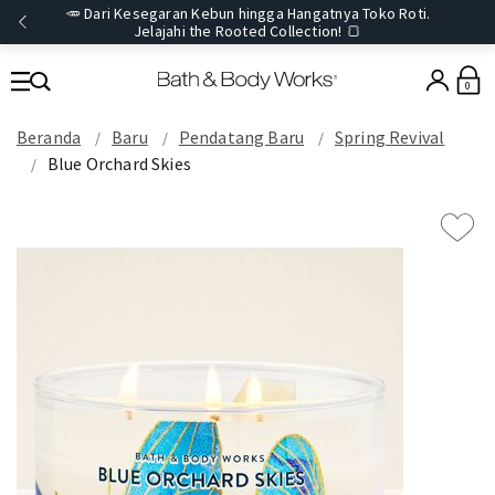
🥕 Dari Kesegaran Kebun hingga Hangatnya Toko Roti.
Jelajahi the Rooted Collection! 🍞
0
Beranda
Baru
Pendatang Baru
Spring Revival
Blue Orchard Skies