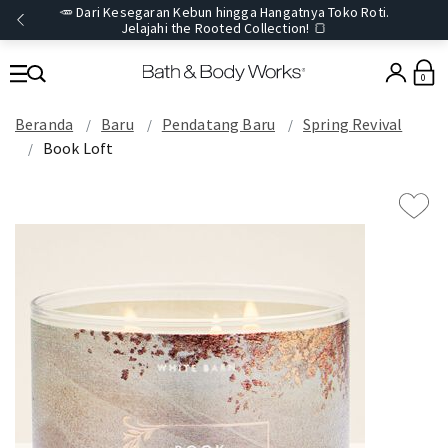
🥕 Dari Kesegaran Kebun hingga Hangatnya Toko Roti.
Jelajahi the Rooted Collection! 🍞
0
Beranda
Baru
Pendatang Baru
Spring Revival
Book Loft