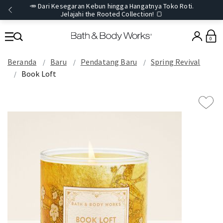
🥕 Dari Kesegaran Kebun hingga Hangatnya Toko Roti.
Jelajahi the Rooted Collection! 🍞
0
Beranda
Baru
Pendatang Baru
Spring Revival
Book Loft