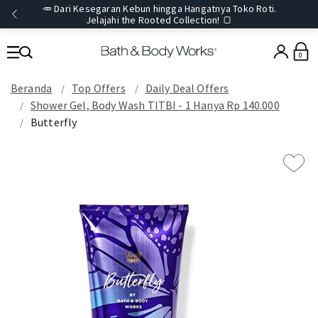
🥕 Dari Kesegaran Kebun hingga Hangatnya Toko Roti.
Jelajahi the Rooted Collection! 🍞
0
Beranda
Top Offers
Daily Deal Offers
Shower Gel, Body Wash TITBI - 1 Hanya Rp 140.000
Butterfly