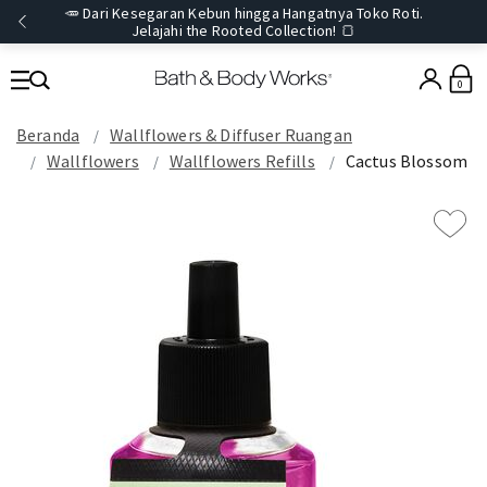
🥕 Dari Kesegaran Kebun hingga Hangatnya Toko Roti.
Jelajahi the Rooted Collection! 🍞
0
Beranda
Wallflowers & Diffuser Ruangan
Wallflowers
Wallflowers Refills
Cactus Blossom