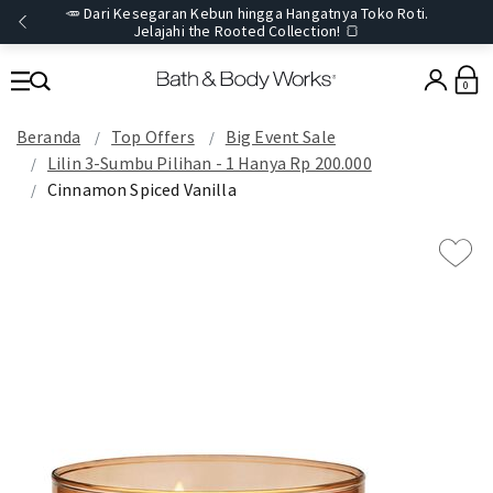
🥕 Dari Kesegaran Kebun hingga Hangatnya Toko Roti.
Jelajahi the Rooted Collection! 🍞
0
Beranda
Top Offers
Big Event Sale
Lilin 3-Sumbu Pilihan - 1 Hanya Rp 200.000
Cinnamon Spiced Vanilla