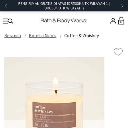
PENGIRIMAN GRATIS DI ATAS IDR500K UTK WILAYAH 1 |
IDR650K UTK WILAYAH 2​
0
Beranda
Koleksi Men's
Coffee & Whiskey