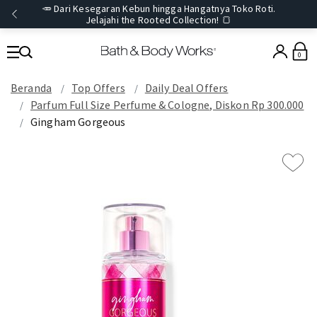
🥕 Dari Kesegaran Kebun hingga Hangatnya Toko Roti.
Jelajahi the Rooted Collection! 🍞
0
Beranda
Top Offers
Daily Deal Offers
Parfum Full Size Perfume & Cologne, Diskon Rp 300.000
Gingham Gorgeous