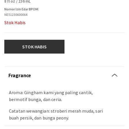
8 fl oz / 236 mL
Nomor Izin Edar BPOM:
NE51230600064
Stok Habis
STOK HABIS
Fragrance
Aroma: Gingham kami yang paling cantik,
bermotif bunga, dan ceria.
Catatan wewangian: stroberi merah muda, sari
buah persik, dan bunga peony.