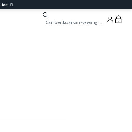
tion! 🍞
0