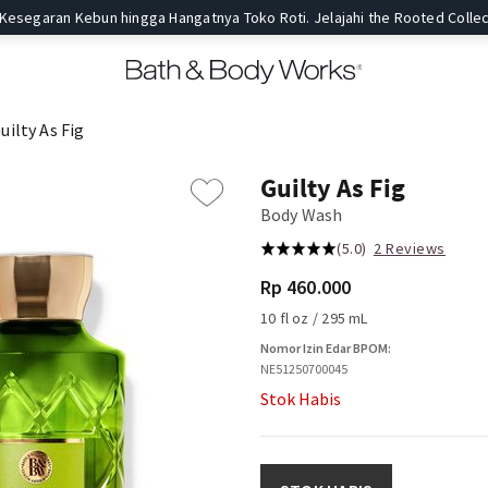
 Kesegaran Kebun hingga Hangatnya Toko Roti. Jelajahi the Rooted Collec
uilty As Fig
Guilty As Fig
Body Wash
(5.0)
2 Reviews
Rp 460.000
10 fl oz / 295 mL
Nomor Izin Edar BPOM:
NE51250700045
Stok Habis