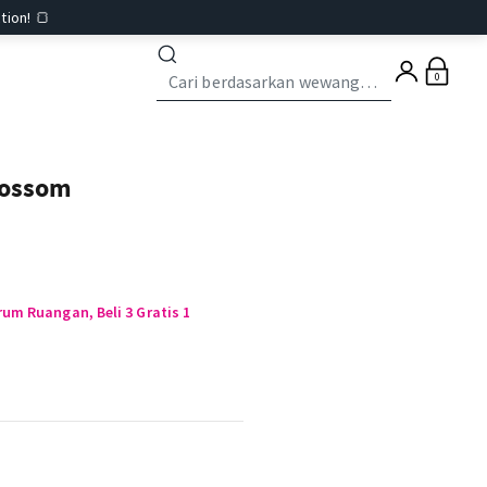
tion! 🍞
0
lossom
um Ruangan, Beli 3 Gratis 1