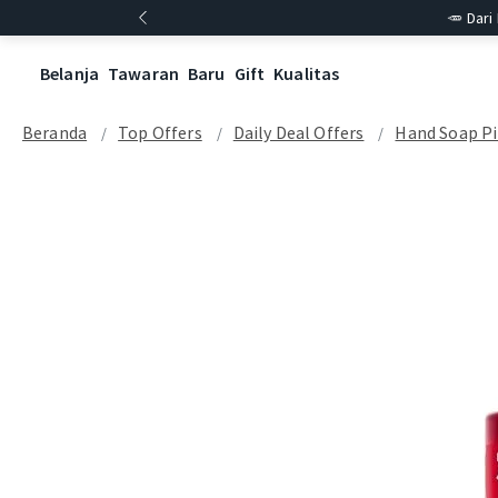
🥕 Dari
Belanja
Tawaran
Baru
Gift
Kualitas
Beranda
Top Offers
Daily Deal Offers
Hand Soap Pil