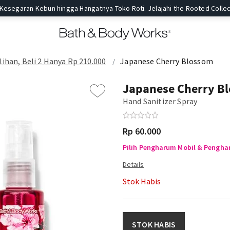
 Kesegaran Kebun hingga Hangatnya Toko Roti. Jelajahi the Rooted Collec
ihan, Beli 2 Hanya Rp 210.000
Japanese Cherry Blossom
Japanese Cherry B
Hand Sanitizer Spray
Rp 60.000
Pilih Pengharum Mobil & Penghar
Stok Habis
STOK HABIS